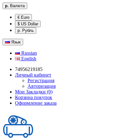
р.
Валюта
€ Euro
$ US Dollar
р. Рубль
Язык
Russian
English
74956219185
Личный кабинет
Регистрация
Авторизация
Мои Закладки (0)
Корзина покупок
Оформление заказа