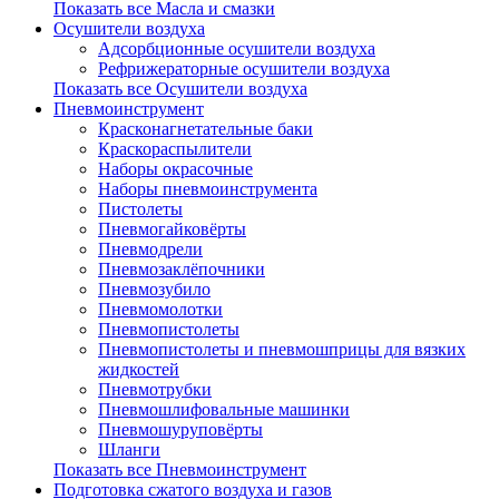
Показать все Масла и смазки
Осушители воздуха
Адсорбционные осушители воздуха
Рефрижераторные осушители воздуха
Показать все Осушители воздуха
Пневмоинструмент
Красконагнетательные баки
Краскораспылители
Наборы окрасочные
Наборы пневмоинструмента
Пистолеты
Пневмогайковёрты
Пневмодрели
Пневмозаклёпочники
Пневмозубило
Пневмомолотки
Пневмопистолеты
Пневмопистолеты и пневмошприцы для вязких
жидкостей
Пневмотрубки
Пневмошлифовальные машинки
Пневмошуруповёрты
Шланги
Показать все Пневмоинструмент
Подготовка сжатого воздуха и газов