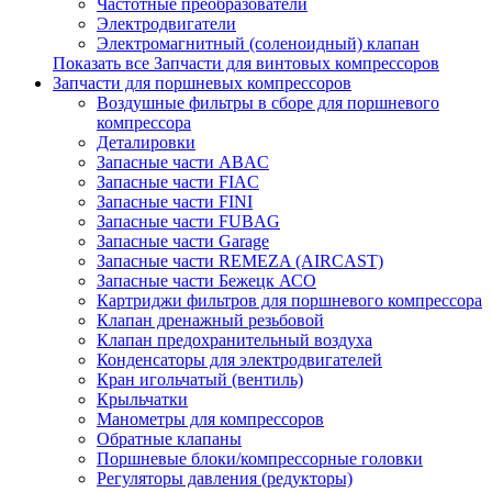
Частотные преобразователи
Электродвигатели
Электромагнитный (соленоидный) клапан
Показать все Запчасти для винтовых компрессоров
Запчасти для поршневых компрессоров
Воздушные фильтры в сборе для поршневого
компрессора
Деталировки
Запасные части ABAC
Запасные части FIAC
Запасные части FINI
Запасные части FUBAG
Запасные части Garage
Запасные части REMEZA (AIRCAST)
Запасные части Бежецк АСО
Картриджи фильтров для поршневого компрессора
Клапан дренажный резьбовой
Клапан предохранительный воздуха
Конденсаторы для электродвигателей
Кран игольчатый (вентиль)
Крыльчатки
Манометры для компрессоров
Обратные клапаны
Поршневые блоки/компрессорные головки
Регуляторы давления (редукторы)