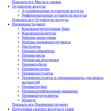
Показать все Масла и смазки
Осушители воздуха
Адсорбционные осушители воздуха
Рефрижераторные осушители воздуха
Показать все Осушители воздуха
Пневмоинструмент
Красконагнетательные баки
Краскораспылители
Наборы окрасочные
Наборы пневмоинструмента
Пистолеты
Пневмогайковёрты
Пневмодрели
Пневмозаклёпочники
Пневмозубило
Пневмомолотки
Пневмопистолеты
Пневмопистолеты и пневмошприцы для вязких
жидкостей
Пневмотрубки
Пневмошлифовальные машинки
Пневмошуруповёрты
Шланги
Показать все Пневмоинструмент
Подготовка сжатого воздуха и газов