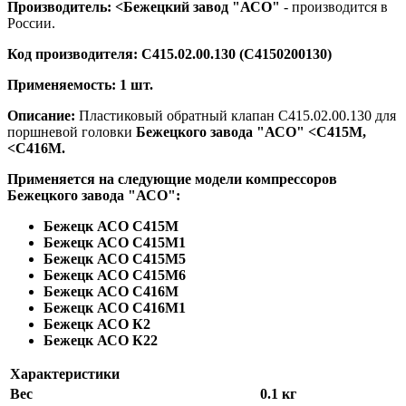
Производитель:
<Бежецкий завод "АСО"
- производится в
России.
Код производителя:
С415.02.00.130 (С4150200130)
Применяемость: 1 шт.
Описание:
Пластиковый обратный клапан С415.02.00.130 для
поршневой головки
Бежецкого завода "АСО" <С415М,
<С416М.
Применяется на следующие модели компрессоров
Бежецкого завода "АСО":
Бежецк АСО С415М
Бежецк АСО С415М1
Бежецк АСО С415М5
Бежецк АСО С415М6
Бежецк АСО С416М
Бежецк АСО С416М1
Бежецк АСО К2
Бежецк АСО К22
Характеристики
Вес
0.1 кг