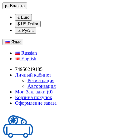
р.
Валюта
€ Euro
$ US Dollar
р. Рубль
Язык
Russian
English
74956219185
Личный кабинет
Регистрация
Авторизация
Мои Закладки (0)
Корзина покупок
Оформление заказа