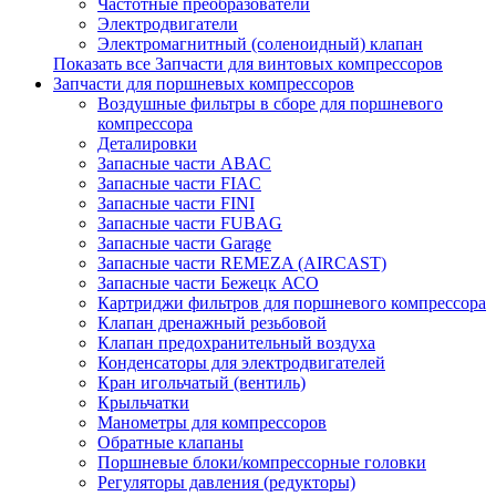
Частотные преобразователи
Электродвигатели
Электромагнитный (соленоидный) клапан
Показать все Запчасти для винтовых компрессоров
Запчасти для поршневых компрессоров
Воздушные фильтры в сборе для поршневого
компрессора
Деталировки
Запасные части ABAC
Запасные части FIAC
Запасные части FINI
Запасные части FUBAG
Запасные части Garage
Запасные части REMEZA (AIRCAST)
Запасные части Бежецк АСО
Картриджи фильтров для поршневого компрессора
Клапан дренажный резьбовой
Клапан предохранительный воздуха
Конденсаторы для электродвигателей
Кран игольчатый (вентиль)
Крыльчатки
Манометры для компрессоров
Обратные клапаны
Поршневые блоки/компрессорные головки
Регуляторы давления (редукторы)