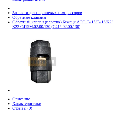
Запчасти для поршневых компрессоров
Обратные клапаны
Обратный клапан (пластик) Бежецк АСО C415/C416/К2/
К22 С415М.02.00.130 (С415.02.00.130)
Описание
Характеристики
Отзывы (0)