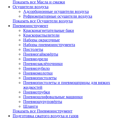
Показать все Масла и смазки
Осушители воздуха
Адсорбционные осушители воздуха
Рефрижераторные осушители воздуха
Показать все Осушители воздуха
Пневмоинструмент
Красконагнетательные баки
Краскораспылители
Наборы окрасочные
Наборы пневмоинструмента
Пистолеты
Пневмогайковёрты
Пневмодрели
Пневмозаклёпочники
Пневмозубило
Пневмомолотки
Пневмопистолеты
Пневмопистолеты и пневмошприцы для вязких
жидкостей
Пневмотрубки
Пневмошлифовальные машинки
Пневмошуруповёрты
Шланги
Показать все Пневмоинструмент
Подготовка сжатого воздуха и газов