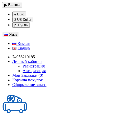
р.
Валюта
€ Euro
$ US Dollar
р. Рубль
Язык
Russian
English
74956219185
Личный кабинет
Регистрация
Авторизация
Мои Закладки (0)
Корзина покупок
Оформление заказа