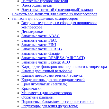
Частотные преобразователи
Электродвигатели
Электромагнитный (соленоидный) клапан
Показать все Запчасти для винтовых компрессоров
Запчасти для поршневых компрессоров
Воздушные фильтры в сборе для поршневого
компрессора
Деталировки
Запасные части ABAC
Запасные части FIAC
Запасные части FINI
Запасные части FUBAG
Запасные части Garage
Запасные части REMEZA (AIRCAST)
Запасные части Бежецк АСО
Картриджи фильтров для поршневого компрессора
Клапан дренажный резьбовой
Клапан предохранительный воздуха
Конденсаторы для электродвигателей
Кран игольчатый (вентиль)
Крыльчатки
Манометры для компрессоров
Обратные клапаны
Поршневые блоки/компрессорные головки
Регуляторы давления (редукторы)