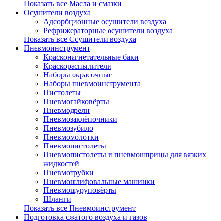
Показать все Масла и смазки
Осушители воздуха
Адсорбционные осушители воздуха
Рефрижераторные осушители воздуха
Показать все Осушители воздуха
Пневмоинструмент
Красконагнетательные баки
Краскораспылители
Наборы окрасочные
Наборы пневмоинструмента
Пистолеты
Пневмогайковёрты
Пневмодрели
Пневмозаклёпочники
Пневмозубило
Пневмомолотки
Пневмопистолеты
Пневмопистолеты и пневмошприцы для вязких
жидкостей
Пневмотрубки
Пневмошлифовальные машинки
Пневмошуруповёрты
Шланги
Показать все Пневмоинструмент
Подготовка сжатого воздуха и газов