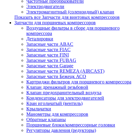
Частотные преобразователи
Электродвигатели
Электромагнитный (соленоидный) клапан
Показать все Запчасти для винтовых компрессоров
Запчасти для поршневых компрессоров
Воздушные фильтры в сборе для поршневого
компрессора
Деталировки
Запасные части ABAC
Запасные части FIAC
Запасные части FINI
Запасные части FUBAG
Запасные части Garage
Запасные части REMEZA (AIRCAST)
Запасные части Бежецк АСО
Картриджи фильтров для поршневого компрессора
Клапан дренажный резьбовой
Клапан предохранительный воздуха
Конденсаторы для электродвигателей
Кран игольчатый (вентиль)
Крыльчатки
Манометры для компрессоров
Обратные клапаны
Поршневые блоки/компрессорные головки
Регуляторы давления (редукторы)