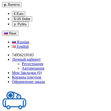
р.
Валюта
€ Euro
$ US Dollar
р. Рубль
Язык
Russian
English
74956219185
Личный кабинет
Регистрация
Авторизация
Мои Закладки (0)
Корзина покупок
Оформление заказа