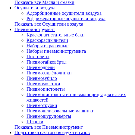
Показать все Масла и смазки
Осушители воздуха
Адсорбционные осушители воздуха
Рефрижераторные осушители воздуха
Показать все Осушители воздуха
Пневмоинструмент
Красконагнетательные баки
Краскораспылители
Наборы окрасочные
Наборы пневмоинструмента
Пистолеты
Пневмогайковёрты
Пневмодрели
Пневмозаклёпочники
Пневмозубило
Пневмомолотки
Пневмопистолеты
Пневмопистолеты и пневмошприцы для вязких
жидкостей
Пневмотрубки
Пневмошлифовальные машинки
Пневмошуруповёрты
Шланги
Показать все Пневмоинструмент
Подготовка сжатого воздуха и газов