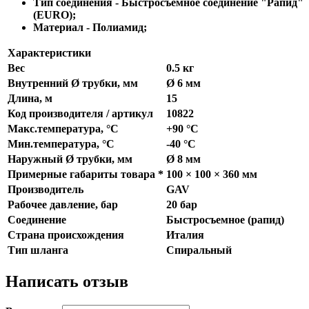
Тип соединения - Быстросъемное соединение "Рапид"
(EURO);
Материал - Полиамид;
Характеристики
Вес
0.5 кг
Внутренний Ø трубки, мм
Ø 6 мм
Длина, м
15
Код производителя / артикул
10822
Макс.температура, °С
+90 °С
Мин.температура, °С
-40 °С
Наружный Ø трубки, мм
Ø 8 мм
Примерные габариты товара *
100 × 100 × 360 мм
Производитель
GAV
Рабочее давление, бар
20 бар
Соединение
Быстросъемное (рапид)
Страна происхождения
Италия
Тип шланга
Спиральный
Написать отзыв