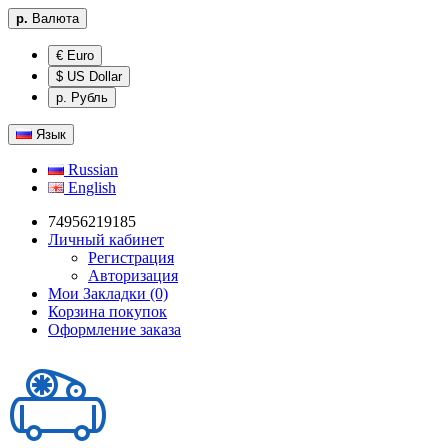
р.
Валюта
€ Euro
$ US Dollar
р. Рубль
Язык
Russian
English
74956219185
Личный кабинет
Регистрация
Авторизация
Мои Закладки (0)
Корзина покупок
Оформление заказа