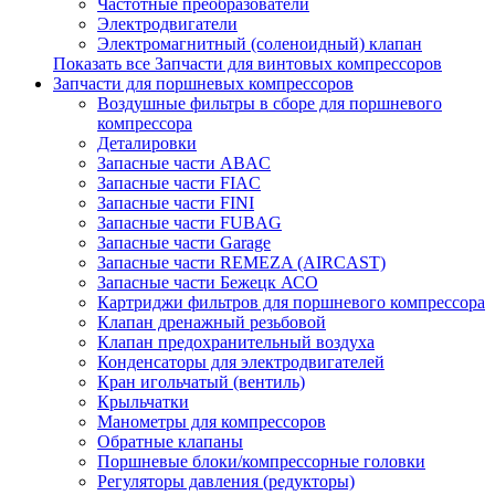
Частотные преобразователи
Электродвигатели
Электромагнитный (соленоидный) клапан
Показать все Запчасти для винтовых компрессоров
Запчасти для поршневых компрессоров
Воздушные фильтры в сборе для поршневого
компрессора
Деталировки
Запасные части ABAC
Запасные части FIAC
Запасные части FINI
Запасные части FUBAG
Запасные части Garage
Запасные части REMEZA (AIRCAST)
Запасные части Бежецк АСО
Картриджи фильтров для поршневого компрессора
Клапан дренажный резьбовой
Клапан предохранительный воздуха
Конденсаторы для электродвигателей
Кран игольчатый (вентиль)
Крыльчатки
Манометры для компрессоров
Обратные клапаны
Поршневые блоки/компрессорные головки
Регуляторы давления (редукторы)