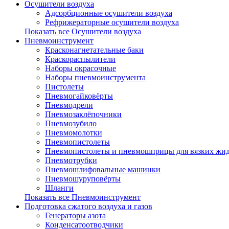
Осушители воздуха
Адсорбционные осушители воздуха
Рефрижераторные осушители воздуха
Показать все Осушители воздуха
Пневмоинструмент
Красконагнетательные баки
Краскораспылители
Наборы окрасочные
Наборы пневмоинструмента
Пистолеты
Пневмогайковёрты
Пневмодрели
Пневмозаклёпочники
Пневмозубило
Пневмомолотки
Пневмопистолеты
Пневмопистолеты и пневмошприцы для вязких жид
Пневмотрубки
Пневмошлифовальные машинки
Пневмошуруповёрты
Шланги
Показать все Пневмоинструмент
Подготовка сжатого воздуха и газов
Генераторы азота
Конденсатоотводчики