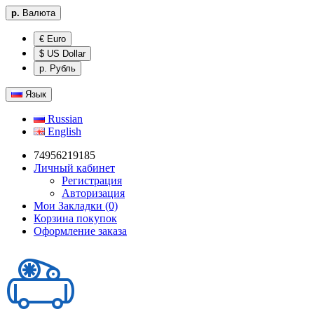
р.
Валюта
€ Euro
$ US Dollar
р. Рубль
Язык
Russian
English
74956219185
Личный кабинет
Регистрация
Авторизация
Мои Закладки (0)
Корзина покупок
Оформление заказа