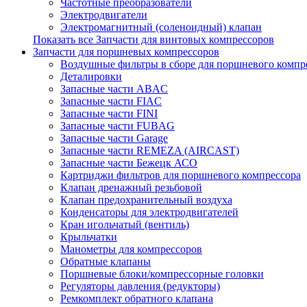
Частотные преобразователи
Электродвигатели
Электромагнитный (соленоидный) клапан
Показать все Запчасти для винтовых компрессоров
Запчасти для поршневых компрессоров
Воздушные фильтры в сборе для поршневого компр
Деталировки
Запасные части ABAC
Запасные части FIAC
Запасные части FINI
Запасные части FUBAG
Запасные части Garage
Запасные части REMEZA (AIRCAST)
Запасные части Бежецк АСО
Картриджи фильтров для поршневого компрессора
Клапан дренажный резьбовой
Клапан предохранительный воздуха
Конденсаторы для электродвигателей
Кран игольчатый (вентиль)
Крыльчатки
Манометры для компрессоров
Обратные клапаны
Поршневые блоки/компрессорные головки
Регуляторы давления (редукторы)
Ремкомплект обратного клапана