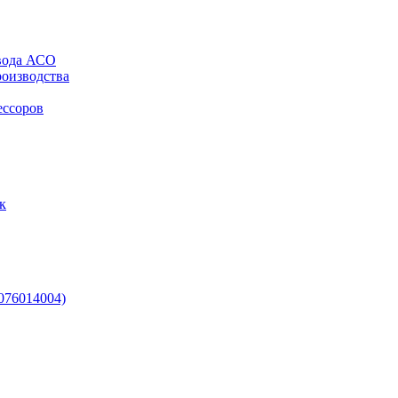
авода АСО
роизводства
ессоров
к
0076014004)