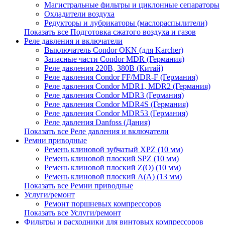
Магистральные фильтры и циклонные сепараторы
Охладители воздуха
Редукторы и лубрикаторы (маслораспылители)
Показать все Подготовка сжатого воздуха и газов
Реле давления и включатели
Выключатель Condor OKN (для Karcher)
Запасные части Сondor MDR (Германия)
Реле давления 220В, 380В (Китай)
Реле давления Condor FF/MDR-F (Германия)
Реле давления Condor MDR1, MDR2 (Германия)
Реле давления Condor MDR3 (Германия)
Реле давления Condor MDR4S (Германия)
Реле давления Condor MDR53 (Германия)
Реле давления Danfoss (Дания)
Показать все Реле давления и включатели
Ремни приводные
Ремень клиновой зубчатый XPZ (10 мм)
Ремень клиновой плоский SPZ (10 мм)
Ремень клиновой плоский Z(О) (10 мм)
Ремень клиновой плоский А(А) (13 мм)
Показать все Ремни приводные
Услуги/ремонт
Ремонт поршневых компрессоров
Показать все Услуги/ремонт
Фильтры и расходники для винтовых компрессоров