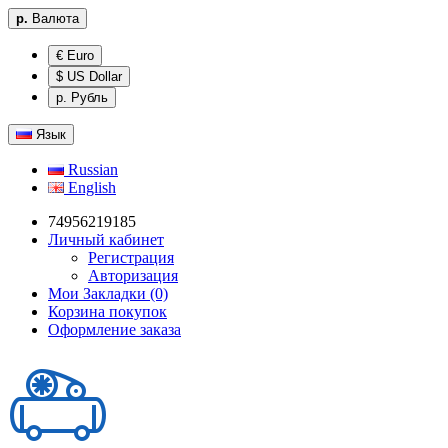
р.
Валюта
€ Euro
$ US Dollar
р. Рубль
Язык
Russian
English
74956219185
Личный кабинет
Регистрация
Авторизация
Мои Закладки (0)
Корзина покупок
Оформление заказа