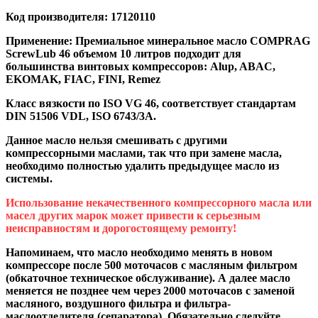
Код производителя:
17120110
Применение:
Премиальное минеральное масло
COMPRAG
ScrewLub 46
объемом 10 литров подходит для
большинства винтовых компрессоров: Alup, ABAC,
EKOMAK, FIAC, FINI, Remez
Класс вязкости по ISO VG 46, соответствует стандартам
DIN 51506 VDL, ISO 6743/3A.
Данное масло нельзя смешивать с другими
компрессорными маслами, так что при замене масла,
необходимо полностью удалить предыдущее масло из
системы.
Использование некачественного компрессорного масла или
масел других марок может привести к серьезным
неисправностям и дорогостоящему ремонту!
Напоминаем, что масло необходимо менять в новом
компрессоре после 500 моточасов с масляным фильтром
(обкаточное техническое обслуживание). А далее масло
меняется не позднее чем через 2000 моточасов с заменой
масляного, воздушного фильтра и фильтра-
маслоотделителя (сепаратора). Обязательно следуйте