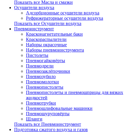
Показать все Масла и смазки
Осушители воздуха
Адсорбционные осушители воздуха
Рефрижераторные осушители воздуха
Показать все Осушители воздуха
Пневмоинструмент
Красконагнетательные баки
Краскораспылители
Наборы окрасочные
Наборы пневмоинструмента
Пистолеты
Пневмогайковёрты
Пневмодрели
Пневмозаклёпочники
Пневмозубило
Пневмомолотки
Пневмопистолеты
Пневмопистолеты и пневмошприцы для вязких
жидкостей
Пневмотрубки
Пневмошлифовальные машинки
Пневмошуруповёрты
Шланги
Показать все Пневмоинструмент
Подготовка сжатого воздуха и газов