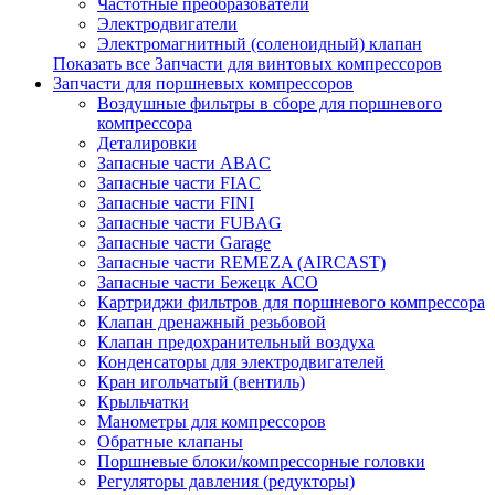
Частотные преобразователи
Электродвигатели
Электромагнитный (соленоидный) клапан
Показать все Запчасти для винтовых компрессоров
Запчасти для поршневых компрессоров
Воздушные фильтры в сборе для поршневого
компрессора
Деталировки
Запасные части ABAC
Запасные части FIAC
Запасные части FINI
Запасные части FUBAG
Запасные части Garage
Запасные части REMEZA (AIRCAST)
Запасные части Бежецк АСО
Картриджи фильтров для поршневого компрессора
Клапан дренажный резьбовой
Клапан предохранительный воздуха
Конденсаторы для электродвигателей
Кран игольчатый (вентиль)
Крыльчатки
Манометры для компрессоров
Обратные клапаны
Поршневые блоки/компрессорные головки
Регуляторы давления (редукторы)