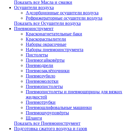
Показать все Масла и смазки
Осушители воздуха
Адсорбционные осушители воздуха
Рефрижераторные осушители воздуха
Показать все Осушители воздуха
Пневмоинструмент
Красконагнетательные баки
Краскораспылители
Наборы окрасочные
Наборы пневмоинструмента
Пистолеты
Пневмогайковёрты
Пневмодрели
Пневмозаклёпочники
Пневмозубило
Пневмомолотки
Пневмопистолеты
Пневмопистолеты и пневмошприцы для вязких
жидкостей
Пневмотрубки
Пневмошлифовальные машинки
Пневмошуруповёрты
Шланги
Показать все Пневмоинструмент
Подготовка сжатого воздуха и газов