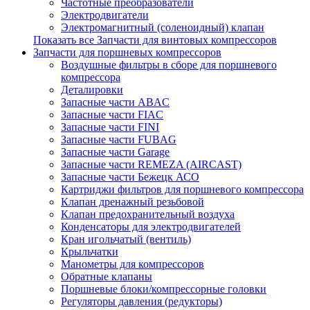
Частотные преобразователи
Электродвигатели
Электромагнитный (соленоидный) клапан
Показать все Запчасти для винтовых компрессоров
Запчасти для поршневых компрессоров
Воздушные фильтры в сборе для поршневого
компрессора
Деталировки
Запасные части ABAC
Запасные части FIAC
Запасные части FINI
Запасные части FUBAG
Запасные части Garage
Запасные части REMEZA (AIRCAST)
Запасные части Бежецк АСО
Картриджи фильтров для поршневого компрессора
Клапан дренажный резьбовой
Клапан предохранительный воздуха
Конденсаторы для электродвигателей
Кран игольчатый (вентиль)
Крыльчатки
Манометры для компрессоров
Обратные клапаны
Поршневые блоки/компрессорные головки
Регуляторы давления (редукторы)