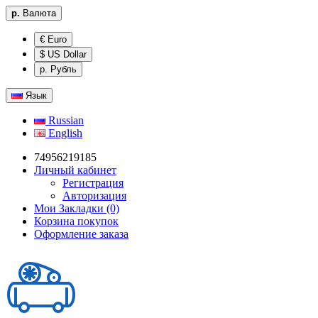
р.
Валюта
€ Euro
$ US Dollar
р. Рубль
Язык
Russian
English
74956219185
Личный кабинет
Регистрация
Авторизация
Мои Закладки (0)
Корзина покупок
Оформление заказа