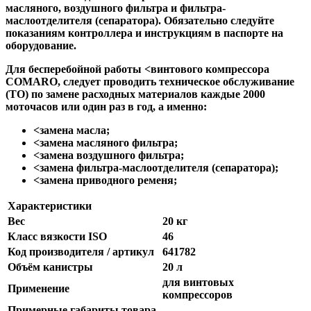
масляного, воздушного фильтра и фильтра-
маслоотделителя (сепаратора). Обязательно следуйте
показаниям контроллера и инструкциям в паспорте на
оборудование.
Для бесперебойной работы
<винтового компрессора
COMARO,
следует проводить техническое обслуживание
(ТО) по замене расходных материалов каждые 2000
моточасов или один раз в год, а именно:
<замена масла
;
<замена масляного фильтра
;
<замена воздушного фильтра
;
<замена фильтра-маслоотделителя (сепаратора)
;
<замена приводного ременя
;
Характеристики
Вес
20 кг
Класс вязкости ISO
46
Код производителя / артикул
641782
Объём канистры
20 л
для винтовых
Применение
компрессоров
Примерные габариты товара