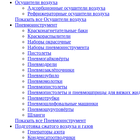
Осушители воздуха
Адсорбционные осушители воздуха
Рефрижераторные осушители воздуха
Показать все Осушители воздуха
Пневмоинструмент
Красконагнетательные баки
Краскораспылители
Наборы окрасочные
Наборы пневмоинструмента
Пистолеты
Пневмогайковёрты
Пневмодрели
Пневмозаклёпочники
Пневмозубило
Пневмомолотки
Пневмопистолеты
Пневмопистолеты и пневмошприцы для вязких жид
Пневмотрубки
Пневмошлифовальные машинки
Пневмошуруповёрты
Шланги
Показать все Пневмоинструмент
Подготовка сжатого воздуха и газов
Генераторы азота
Конденсатоотводчики