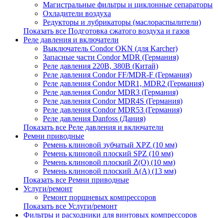
Магистральные фильтры и циклонные сепараторы
Охладители воздуха
Редукторы и лубрикаторы (маслораспылители)
Показать все Подготовка сжатого воздуха и газов
Реле давления и включатели
Выключатель Condor OKN (для Karcher)
Запасные части Сondor MDR (Германия)
Реле давления 220В, 380В (Китай)
Реле давления Condor FF/MDR-F (Германия)
Реле давления Condor MDR1, MDR2 (Германия)
Реле давления Condor MDR3 (Германия)
Реле давления Condor MDR4S (Германия)
Реле давления Condor MDR53 (Германия)
Реле давления Danfoss (Дания)
Показать все Реле давления и включатели
Ремни приводные
Ремень клиновой зубчатый XPZ (10 мм)
Ремень клиновой плоский SPZ (10 мм)
Ремень клиновой плоский Z(О) (10 мм)
Ремень клиновой плоский А(А) (13 мм)
Показать все Ремни приводные
Услуги/ремонт
Ремонт поршневых компрессоров
Показать все Услуги/ремонт
Фильтры и расходники для винтовых компрессоров