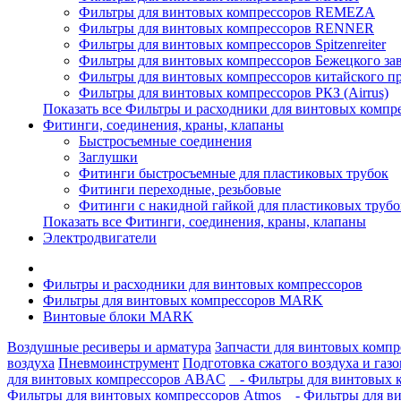
Фильтры для винтовых компрессоров REMEZA
Фильтры для винтовых компрессоров RENNER
Фильтры для винтовых компрессоров Spitzenreiter
Фильтры для винтовых компрессоров Бежецкого з
Фильтры для винтовых компрессоров китайского п
Фильтры для винтовых компрессоров РКЗ (Airrus)
Показать все Фильтры и расходники для винтовых компр
Фитинги, соединения, краны, клапаны
Быстросъемные соединения
Заглушки
Фитинги быстросъемные для пластиковых трубок
Фитинги переходные, резьбовые
Фитинги с накидной гайкой для пластиковых трубо
Показать все Фитинги, соединения, краны, клапаны
Электродвигатели
Фильтры и расходники для винтовых компрессоров
Фильтры для винтовых компрессоров MARK
Винтовые блоки MARK
Воздушные ресиверы и арматура
Запчасти для винтовых компр
воздуха
Пневмоинструмент
Подготовка сжатого воздуха и газо
для винтовых компрессоров ABAC
- Фильтры для винтовых к
Фильтры для винтовых компрессоров Atmos
- Фильтры для в