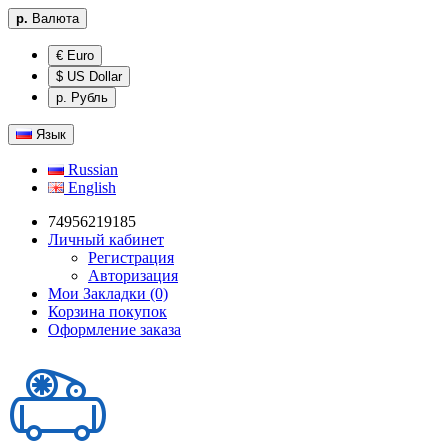
р.
Валюта
€ Euro
$ US Dollar
р. Рубль
Язык
Russian
English
74956219185
Личный кабинет
Регистрация
Авторизация
Мои Закладки (0)
Корзина покупок
Оформление заказа