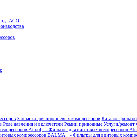
авода АСО
роизводства
ессоров
к
ессоров
Запчасти для поршневых компрессоров
Каталог фильтро
в
Реле давления и включатели
Ремни приводные
Услуги/ремонт
омпрессоров Airpol
- Фильтры для винтовых компрессоров Alu
интовых компрессоров BALMA
- Фильтры для винтовых компр