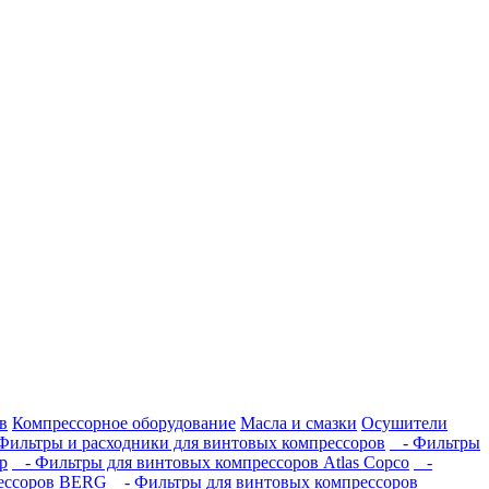
в
Компрессорное оборудование
Масла и смазки
Осушители
Фильтры и расходники для винтовых компрессоров
- Фильтры
p
- Фильтры для винтовых компрессоров Atlas Copco
-
ессоров BERG
- Фильтры для винтовых компрессоров