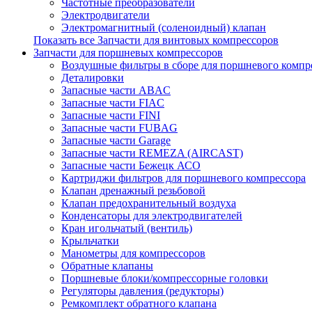
Частотные преобразователи
Электродвигатели
Электромагнитный (соленоидный) клапан
Показать все Запчасти для винтовых компрессоров
Запчасти для поршневых компрессоров
Воздушные фильтры в сборе для поршневого компр
Деталировки
Запасные части ABAC
Запасные части FIAC
Запасные части FINI
Запасные части FUBAG
Запасные части Garage
Запасные части REMEZA (AIRCAST)
Запасные части Бежецк АСО
Картриджи фильтров для поршневого компрессора
Клапан дренажный резьбовой
Клапан предохранительный воздуха
Конденсаторы для электродвигателей
Кран игольчатый (вентиль)
Крыльчатки
Манометры для компрессоров
Обратные клапаны
Поршневые блоки/компрессорные головки
Регуляторы давления (редукторы)
Ремкомплект обратного клапана