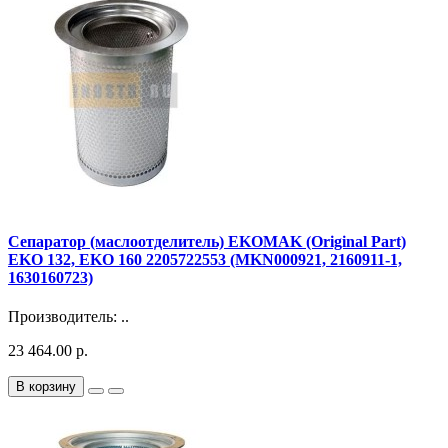
Сепаратор (маслоотделитель) EKOMAK (Original Part)
EKO 132​, EKO 160 2205722553 (MKN000921, 2160911-1,
1630160723​)
Производитель: ..
23 464.00 р.
В корзину