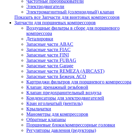
Частотные преобразователи
Электродвигатели
Электромагнитный (соленоидный) клапан
Показать все Запчасти для винтовых компрессоров
Запчасти для поршневых компрессоров
Воздушные фильтры в сборе для поршневого
компрессора
Деталировки
Запасные части ABAC
Запасные части FIAC
Запасные части FINI
Запасные части FUBAG
Запасные части Garage
Запасные части REMEZA (AIRCAST)
Запасные части Бежецк АСО
Картриджи фильтров для поршневого компрессора
Клапан дренажный резьбовой
Клапан предохранительный воздуха
Конденсаторы для электродвигателей
Кран игольчатый (вентиль)
Крыльчатки
Манометры для компрессоров
Обратные клапаны
Поршневые блоки/компрессорные головки
Регуляторы давления (редукторы)