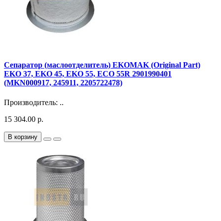
Сепаратор (маслоотделитель) EKOMAK (Original Part)
EKO 37, EKO 45, EKO 55, ECO 55R 2901990401
(MKN000917, 245911, 2205722478)
Производитель: ..
15 304.00 р.
В корзину