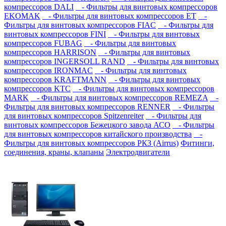
компрессоров DALI
- Фильтры для винтовых компрессоров
EKOMAK
- Фильтры для винтовых компрессоров ET
-
Фильтры для винтовых компрессоров FIAC
- Фильтры для
винтовых компрессоров FINI
- Фильтры для винтовых
компрессоров FUBAG
- Фильтры для винтовых
компрессоров HARRISON
- Фильтры для винтовых
компрессоров INGERSOLL RAND
- Фильтры для винтовых
компрессоров IRONMAC
- Фильтры для винтовых
компрессоров KRAFTMANN
- Фильтры для винтовых
компрессоров KTC
- Фильтры для винтовых компрессоров
MARK
- Фильтры для винтовых компрессоров REMEZA
-
Фильтры для винтовых компрессоров RENNER
- Фильтры
для винтовых компрессоров Spitzenreiter
- Фильтры для
винтовых компрессоров Бежецкого завода АСО
- Фильтры
для винтовых компрессоров китайского производства
-
Фильтры для винтовых компрессоров РКЗ (Airrus)
Фитинги,
соединения, краны, клапаны
Электродвигатели