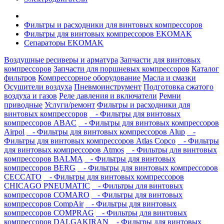
Фильтры и расходники для винтовых компрессоров
Фильтры для винтовых компрессоров EKOMAK
Сепараторы EKOMAK
Воздушные ресиверы и арматура
Запчасти для винтовых
компрессоров
Запчасти для поршневых компрессоров
Каталог
фильтров
Компрессорное оборудование
Масла и смазки
Осушители воздуха
Пневмоинструмент
Подготовка сжатого
воздуха и газов
Реле давления и включатели
Ремни
приводные
Услуги/ремонт
Фильтры и расходники для
винтовых компрессоров
- Фильтры для винтовых
компрессоров ABAC
- Фильтры для винтовых компрессоров
Airpol
- Фильтры для винтовых компрессоров Alup
-
Фильтры для винтовых компрессоров Atlas Copco
- Фильтры
для винтовых компрессоров Atmos
- Фильтры для винтовых
компрессоров BALMA
- Фильтры для винтовых
компрессоров BERG
- Фильтры для винтовых компрессоров
CECCATO
- Фильтры для винтовых компрессоров
CHICAGO PNEUMATIC
- Фильтры для винтовых
компрессоров COMARO
- Фильтры для винтовых
компрессоров CompAir
- Фильтры для винтовых
компрессоров COMPRAG
- Фильтры для винтовых
компрессоров DALGAKIRAN
- Фильтры для винтовых