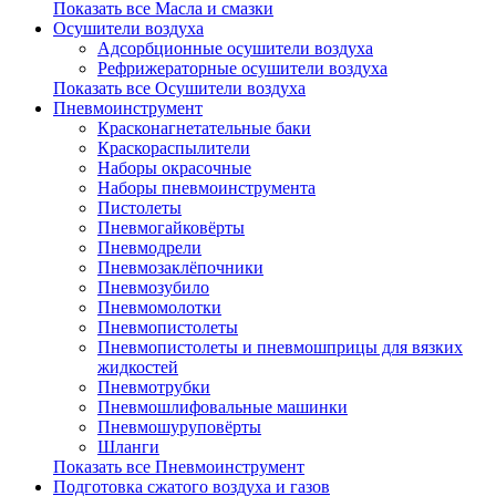
Показать все Масла и смазки
Осушители воздуха
Адсорбционные осушители воздуха
Рефрижераторные осушители воздуха
Показать все Осушители воздуха
Пневмоинструмент
Красконагнетательные баки
Краскораспылители
Наборы окрасочные
Наборы пневмоинструмента
Пистолеты
Пневмогайковёрты
Пневмодрели
Пневмозаклёпочники
Пневмозубило
Пневмомолотки
Пневмопистолеты
Пневмопистолеты и пневмошприцы для вязких
жидкостей
Пневмотрубки
Пневмошлифовальные машинки
Пневмошуруповёрты
Шланги
Показать все Пневмоинструмент
Подготовка сжатого воздуха и газов