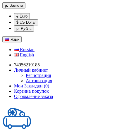
р.
Валюта
€ Euro
$ US Dollar
р. Рубль
Язык
Russian
English
74956219185
Личный кабинет
Регистрация
Авторизация
Мои Закладки (0)
Корзина покупок
Оформление заказа