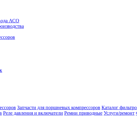
авода АСО
роизводства
ессоров
к
ессоров
Запчасти для поршневых компрессоров
Каталог фильтро
в
Реле давления и включатели
Ремни приводные
Услуги/ремонт