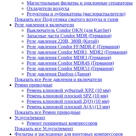
Магистральные фильтры и циклонные сепараторы
Охладители воздуха
Редукторы и лубрикаторы (маслораспылители)
Показать все Подготовка сжатого воздуха и газов
Реле давления и включатели
Выключатель Condor OKN (для Karcher)
Запасные части Сondor MDR (Германия)
Реле давления 220В, 380В (Китай)
Реле давления Condor FF/MDR-F (Германия)
Реле давления Condor MDR1, MDR2 (Германия)
Реле давления Condor MDR3 (Германия)
Реле давления Condor MDR4S (Германия)
Реле давления Condor MDR53 (Германия)
Реле давления Danfoss (Дания)
Показать все Реле давления и включатели
Ремни приводные
Ремень клиновой зубчатый XPZ (10 мм)
Ремень клиновой плоский SPZ (10 мм)
Ремень клиновой плоский Z(О) (10 мм)
Ремень клиновой плоский А(А) (13 мм)
Показать все Ремни приводные
Услуги/ремонт
Ремонт поршневых компрессоров
Показать все Услуги/ремонт
Фильтры и расходники для винтовых компрессоров