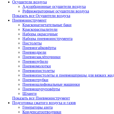
Осушители воздуха
Адсорбционные осушители воздуха
Рефрижераторные осушители воздуха
Показать все Осушители воздуха
Пневмоинструмент
Красконагнетательные баки
Краскораспылители
Наборы окрасочные
Наборы пневмоинструмента
Пистолеты
Пневмогайковёрты
Пневмодрели
Пневмозаклёпочники
Пневмозубило
Пневмомолотки
Пневмопистолеты
Пневмопистолеты и пневмошприцы для вязких жид
Пневмотрубки
Пневмошлифовальные машинки
Пневмошуруповёрты
Шланги
Показать все Пневмоинструмент
Подготовка сжатого воздуха и газов
Генераторы азота
Конденсатоотводчики