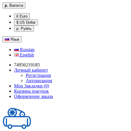
р.
Валюта
€ Euro
$ US Dollar
р. Рубль
Язык
Russian
English
74956219185
Личный кабинет
Регистрация
Авторизация
Мои Закладки (0)
Корзина покупок
Оформление заказа