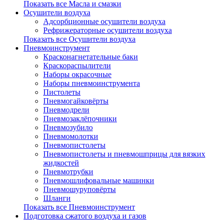
Показать все Масла и смазки
Осушители воздуха
Адсорбционные осушители воздуха
Рефрижераторные осушители воздуха
Показать все Осушители воздуха
Пневмоинструмент
Красконагнетательные баки
Краскораспылители
Наборы окрасочные
Наборы пневмоинструмента
Пистолеты
Пневмогайковёрты
Пневмодрели
Пневмозаклёпочники
Пневмозубило
Пневмомолотки
Пневмопистолеты
Пневмопистолеты и пневмошприцы для вязких
жидкостей
Пневмотрубки
Пневмошлифовальные машинки
Пневмошуруповёрты
Шланги
Показать все Пневмоинструмент
Подготовка сжатого воздуха и газов