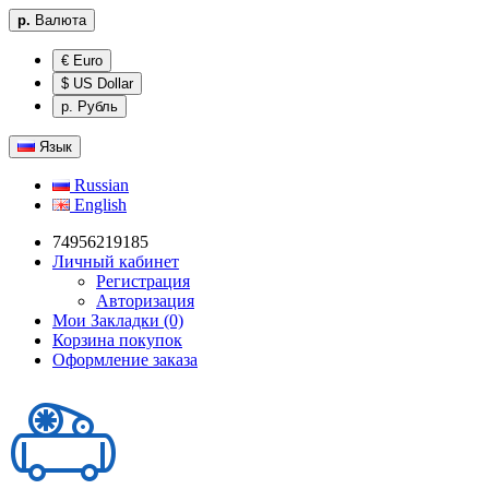
р.
Валюта
€ Euro
$ US Dollar
р. Рубль
Язык
Russian
English
74956219185
Личный кабинет
Регистрация
Авторизация
Мои Закладки (0)
Корзина покупок
Оформление заказа