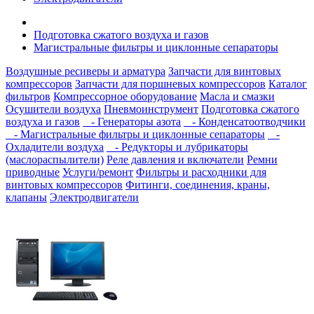
Подготовка сжатого воздуха и газов
Магистральные фильтры и циклонные сепараторы
Воздушные ресиверы и арматура
Запчасти для винтовых
компрессоров
Запчасти для поршневых компрессоров
Каталог
фильтров
Компрессорное оборудование
Масла и смазки
Осушители воздуха
Пневмоинструмент
Подготовка сжатого
воздуха и газов
- Генераторы азота
- Конденсатоотводчики
- Магистральные фильтры и циклонные сепараторы
-
Охладители воздуха
- Редукторы и лубрикаторы
(маслораспылители)
Реле давления и включатели
Ремни
приводные
Услуги/ремонт
Фильтры и расходники для
винтовых компрессоров
Фитинги, соединения, краны,
клапаны
Электродвигатели