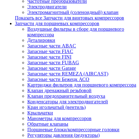
Частотные преобразователи
Электродвигатели
Электромагнитный (соленоидный) клапан
Показать все Запчасти для винтовых компрессоров
Запчасти для поршневых компрессоров
Воздушные фильтры в сборе для поршневого
компрессора
Деталировки
Запасные части ABAC
Запасные части FIAC
Запасные части FINI
Запасные части FUBAG
Запасные части Garage
Запасные части REMEZA (AIRCAST)
Запасные части Бежецк АСО
Картриджи фильтров для поршневого компрессора
Клапан дренажный резьбовой
Клапан предохранительный воздуха
Конденсаторы для электродвигателей
Кран игольчатый (вентиль)
Крыльчатки
Манометры для компрессоров
Обратные клапаны
Поршневые блоки/компрессорные головки
Регуляторы давления (редукторы)