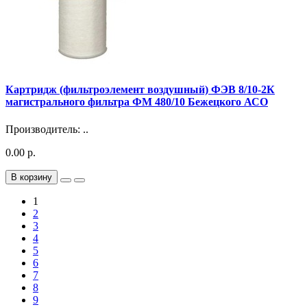
Картридж (фильтроэлемент воздушный) ФЭВ 8/10-2К
магистрального фильтра ФМ 480/10 Бежецкого АСО
Производитель: ..
0.00 р.
В корзину
1
2
3
4
5
6
7
8
9