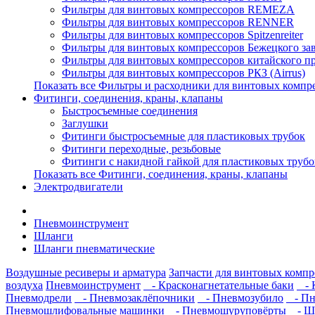
Фильтры для винтовых компрессоров REMEZA
Фильтры для винтовых компрессоров RENNER
Фильтры для винтовых компрессоров Spitzenreiter
Фильтры для винтовых компрессоров Бежецкого з
Фильтры для винтовых компрессоров китайского п
Фильтры для винтовых компрессоров РКЗ (Airrus)
Показать все Фильтры и расходники для винтовых компр
Фитинги, соединения, краны, клапаны
Быстросъемные соединения
Заглушки
Фитинги быстросъемные для пластиковых трубок
Фитинги переходные, резьбовые
Фитинги с накидной гайкой для пластиковых трубо
Показать все Фитинги, соединения, краны, клапаны
Электродвигатели
Пневмоинструмент
Шланги
Шланги пневматические
Воздушные ресиверы и арматура
Запчасти для винтовых компр
воздуха
Пневмоинструмент
- Красконагнетательные баки
- К
Пневмодрели
- Пневмозаклёпочники
- Пневмозубило
- Пн
Пневмошлифовальные машинки
- Пневмошуруповёрты
- Ш