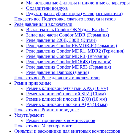
Магистральные фильтры и циклонные сепараторы
Охладители воздуха
Редукторы и лубрикаторы (маслораспылители)
Показать все Подготовка сжатого воздуха и газов
Реле давления и включатели
Выключатель Condor OKN (для Karcher)
Запасные части Сondor MDR (Германия)
Реле давления 220В, 380В (Китай)
Реле давления Condor FF/MDR-F (Германия)
Реле давления Condor MDR1, MDR2 (Германия)
Реле давления Condor MDR3 (Германия)
Реле давления Condor MDR4S (Германия)
Реле давления Condor MDR53 (Германия)
Реле давления Danfoss (Дания)
Показать все Реле давления и включатели
Ремни приводные
Ремень клиновой зубчатый XPZ (10 мм)
Ремень клиновой плоский SPZ (10 мм)
Ремень клиновой плоский Z(О) (10 мм)
Ремень клиновой плоский А(А) (13 мм)
Показать все Ремни приводные
Услуги/ремонт
Ремонт поршневых компрессоров
Показать все Услуги/ремонт
Фильтры и расходники для винтовых компрессоров