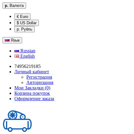
р.
Валюта
€ Euro
$ US Dollar
р. Рубль
Язык
Russian
English
74956219185
Личный кабинет
Регистрация
Авторизация
Мои Закладки (0)
Корзина покупок
Оформление заказа