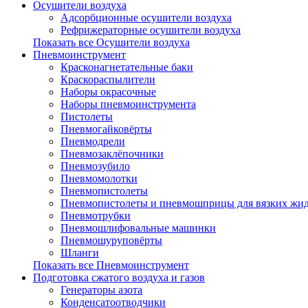
Осушители воздуха
Адсорбционные осушители воздуха
Рефрижераторные осушители воздуха
Показать все Осушители воздуха
Пневмоинструмент
Красконагнетательные баки
Краскораспылители
Наборы окрасочные
Наборы пневмоинструмента
Пистолеты
Пневмогайковёрты
Пневмодрели
Пневмозаклёпочники
Пневмозубило
Пневмомолотки
Пневмопистолеты
Пневмопистолеты и пневмошприцы для вязких жид
Пневмотрубки
Пневмошлифовальные машинки
Пневмошуруповёрты
Шланги
Показать все Пневмоинструмент
Подготовка сжатого воздуха и газов
Генераторы азота
Конденсатоотводчики