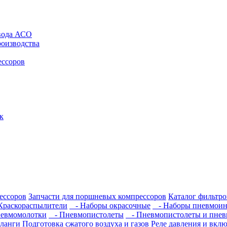
авода АСО
роизводства
ессоров
к
ессоров
Запчасти для поршневых компрессоров
Каталог фильтро
раскораспылители
- Наборы окрасочные
- Наборы пневмоин
евмомолотки
- Пневмопистолеты
- Пневмопистолеты и пнев
ланги
Подготовка сжатого воздуха и газов
Реле давления и вкл