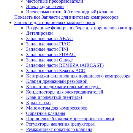
Частотные преобразователи
Электродвигатели
Электромагнитный (соленоидный) клапан
Показать все Запчасти для винтовых компрессоров
Запчасти для поршневых компрессоров
Воздушные фильтры в сборе для поршневого компр
Деталировки
Запасные части ABAC
Запасные части FIAC
Запасные части FINI
Запасные части FUBAG
Запасные части Garage
Запасные части REMEZA (AIRCAST)
Запасные части Бежецк АСО
Картриджи фильтров для поршневого компрессора
Клапан дренажный резьбовой
Клапан предохранительный воздуха
Конденсаторы для электродвигателей
Кран игольчатый (вентиль)
Крыльчатки
Манометры для компрессоров
Обратные клапаны
Поршневые блоки/компрессорные головки
Регуляторы давления (редукторы)
Ремкомплект обратного клапана