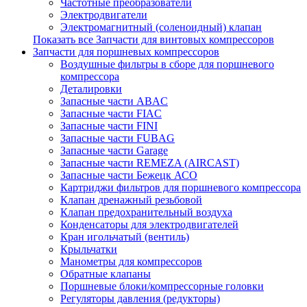
Частотные преобразователи
Электродвигатели
Электромагнитный (соленоидный) клапан
Показать все Запчасти для винтовых компрессоров
Запчасти для поршневых компрессоров
Воздушные фильтры в сборе для поршневого
компрессора
Деталировки
Запасные части ABAC
Запасные части FIAC
Запасные части FINI
Запасные части FUBAG
Запасные части Garage
Запасные части REMEZA (AIRCAST)
Запасные части Бежецк АСО
Картриджи фильтров для поршневого компрессора
Клапан дренажный резьбовой
Клапан предохранительный воздуха
Конденсаторы для электродвигателей
Кран игольчатый (вентиль)
Крыльчатки
Манометры для компрессоров
Обратные клапаны
Поршневые блоки/компрессорные головки
Регуляторы давления (редукторы)