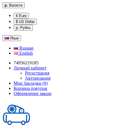
р.
Валюта
€ Euro
$ US Dollar
р. Рубль
Язык
Russian
English
74956219185
Личный кабинет
Регистрация
Авторизация
Мои Закладки (0)
Корзина покупок
Оформление заказа