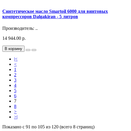
Синтетическое масло Smartoil 6000 для винтовых
компрессоров Dalgakiran - 5 литров
Производитель: ..
14 944.00 р.
В корзину
|<
<
1
2
3
4
5
6
7
8
>
>|
Показано с 91 по 105 из 120 (всего 8 страниц)