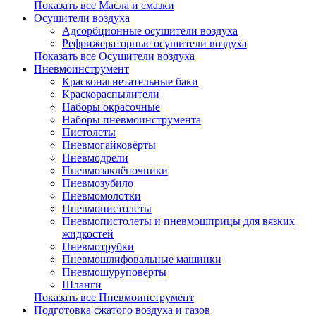
Показать все Масла и смазки
Осушители воздуха
Адсорбционные осушители воздуха
Рефрижераторные осушители воздуха
Показать все Осушители воздуха
Пневмоинструмент
Красконагнетательные баки
Краскораспылители
Наборы окрасочные
Наборы пневмоинструмента
Пистолеты
Пневмогайковёрты
Пневмодрели
Пневмозаклёпочники
Пневмозубило
Пневмомолотки
Пневмопистолеты
Пневмопистолеты и пневмошприцы для вязких
жидкостей
Пневмотрубки
Пневмошлифовальные машинки
Пневмошуруповёрты
Шланги
Показать все Пневмоинструмент
Подготовка сжатого воздуха и газов