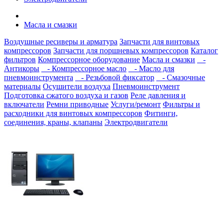
Масла и смазки
Воздушные ресиверы и арматура
Запчасти для винтовых
компрессоров
Запчасти для поршневых компрессоров
Каталог
фильтров
Компрессорное оборудование
Масла и смазки
-
Антикоры
- Компрессорное масло
- Масло для
пневмоинструмента
- Резьбовой фиксатор
- Смазочные
материалы
Осушители воздуха
Пневмоинструмент
Подготовка сжатого воздуха и газов
Реле давления и
включатели
Ремни приводные
Услуги/ремонт
Фильтры и
расходники для винтовых компрессоров
Фитинги,
соединения, краны, клапаны
Электродвигатели